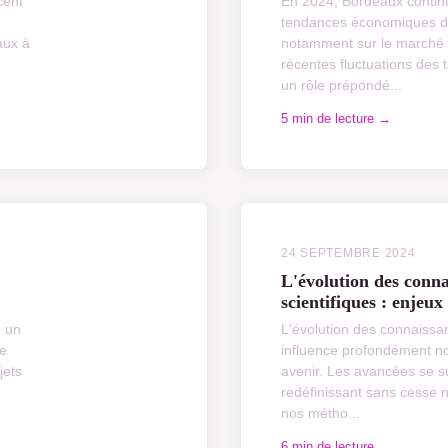
cent
En 2024, Bordeaux continu
tendances économiques 
aux à
notamment sur le marché 
récentes fluctuations des t
un rôle prépondé...
5 min de lecture →
24 SEPTEMBRE 2024
L'évolution des conna
scientifiques : enjeux
e un
L'évolution des connaissan
ce
influence profondément no
jets
avenir. Les avancées se s
redéfinissant sans cesse 
nos métho...
6 min de lecture →