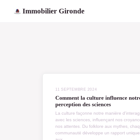
Immobilier Gironde
11 SEPTEMBRE 2024
Comment la culture influence notr
perception des sciences
La culture façonne notre manière d'interag
avec les sciences, influençant nos croyanc
nos attentes. Du folklore aux mythes, cha
communauté développe un rapport unique
aux...