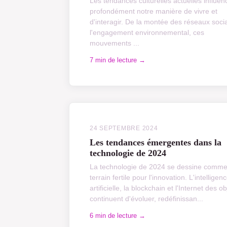
Les tendances culturelles actuelles influen
profondément notre manière de vivre et
d'interagir. De la montée des réseaux soci
l'engagement environnemental, ces
mouvements ...
7 min de lecture →
24 SEPTEMBRE 2024
Les tendances émergentes dans la
technologie de 2024
La technologie de 2024 se dessine comm
terrain fertile pour l'innovation. L'intelligen
artificielle, la blockchain et l'Internet des ob
continuent d'évoluer, redéfinissan...
6 min de lecture →