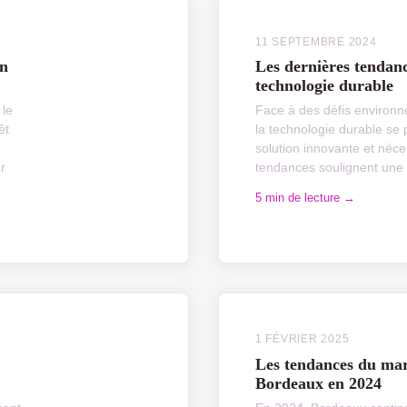
11 SEPTEMBRE 2024
en
Les dernières tendan
technologie durable
 le
Face à des défis environn
êt
la technologie durable s
solution innovante et néce
r
tendances soulignent une i
5 min de lecture →
1 FÉVRIER 2025
Les tendances du mar
Bordeaux en 2024