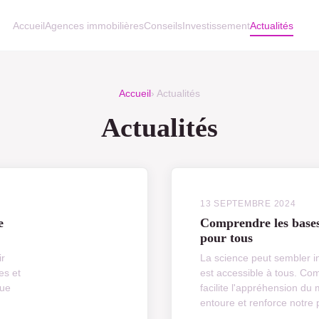
Accueil
Agences immobilières
Conseils
Investissement
Actualités
Accueil
› Actualités
Actualités
13 SEPTEMBRE 2024
e
Comprendre les bases
pour tous
ir
La science peut sembler in
es et
est accessible à tous. C
que
facilite l'appréhension du
entoure et renforce notre 
...