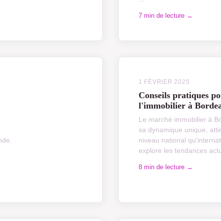
7 min de lecture →
1 FÉVRIER 2025
Conseils pratiques po
l'immobilier à Borde
Le marché immobilier à B
sa dynamique unique, attire
nde.
niveau national qu'internat
explore les tendances actue
8 min de lecture →