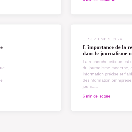
11 SEPTEMBRE 2024
re
L'importance de la re
dans le journalisme 
La recherche critique est 
Que
du journalisme moderne, 
information précise et fiab
ue
désinformation omniprésen
journa...
6 min de lecture →