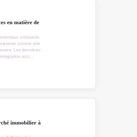
ces en matière de
ementaux croissants,
e présente comme une
ssaire. Les dernières
ntégration accr...
ché immobilier à