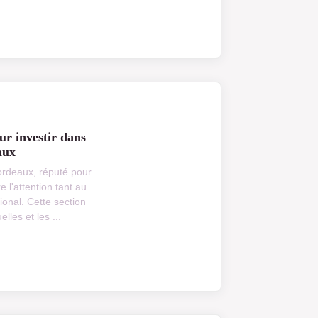
ur investir dans
aux
ordeaux, réputé pour
 l'attention tant au
ional. Cette section
lles et les ...