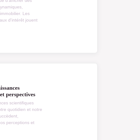
e d'afficher des
dynamiques,
immobilier. Les
aux d'intérêt jouent
issances
 et perspectives
ces scientifiques
tre quotidien et notre
uccèdent,
nos perceptions et