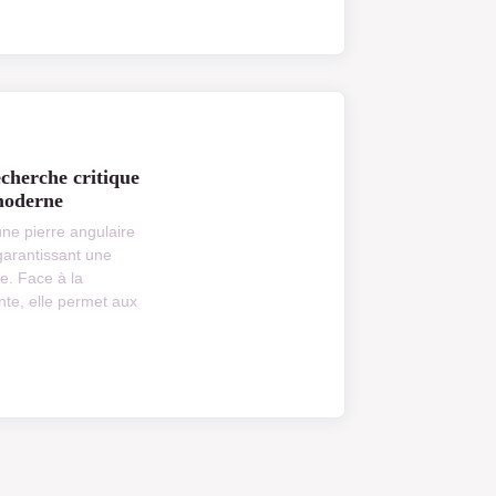
cherche critique
moderne
une pierre angulaire
garantissant une
le. Face à la
te, elle permet aux