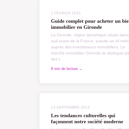
1 FÉVRIER 2025
Guide complet pour acheter un bi
immobilier en Gironde
La Gironde, région dynamique située dans
sud-ouest de la France, suscite un vif intér
auprès des investisseurs immobiliers. Le
marché immobilier Gironde se distingue pa
des t...
8 min de lecture →
13 SEPTEMBRE 2024
Les tendances culturelles qui
façonnent notre société moderne