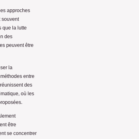
 des approches
t souvent
 que la lutte
on des
es peuvent être
ser la
s méthodes entre
 réunissent des
imatique, où les
proposées.
galement
ent être
ent se concentrer