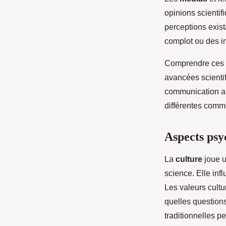
opinions scientif
perceptions exis
complot ou des in
Comprendre ces d
avancées scientif
communication app
différentes comm
Aspects psyc
La
culture
joue u
science. Elle in
Les valeurs cultu
quelles questions
traditionnelles p