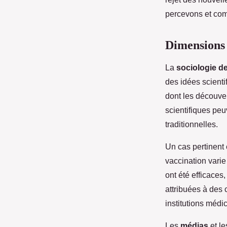
percevons et com
Dimensions s
La
sociologie de
des idées scienti
dont les découver
scientifiques peu
traditionnelles.
Un cas pertinent 
vaccination vari
ont été efficaces
attribuées à des 
institutions médi
Les
médias
et l