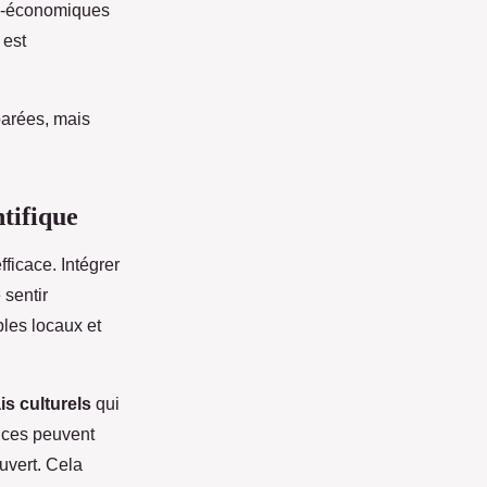
io-économiques
 est
parées, mais
tifique
fficace. Intégrer
 sentir
ples locaux et
is culturels
qui
nces peuvent
uvert. Cela