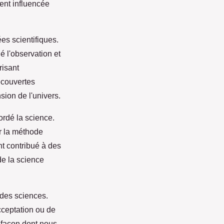
ent influencée
ées scientifiques.
 l'observation et
risant
écouvertes
ion de l'univers.
ordé la science.
r la méthode
nt contribué à des
de la science
 des sciences.
cceptation ou de
a façon dont nous