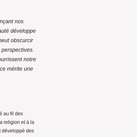
ençant nos
auté développe
peut obscurcir
s perspectives.
urrissent notre
nce mérite une
 au fil des
 religion et à la
 développé des