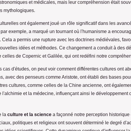
tronomiques et médicales, mais leur compréhension était souv
s mythologiques.
ulturelles ont également joué un rôle significatif dans les avanc
par exemple, a marqué un tournant où l'humanisme a encouragé
. Cela a permis une rupture avec les doctrines médiévales, favo
ouvelles idées et méthodes. Ce changement a conduit à des d
elles de Copernic et Galilée, qui ont redéfini notre compréhens
cas d'études, on peut voir comment différentes cultures ont ab
s, avec des penseurs comme Aristote, ont établi des bases pou
utres cultures, comme celles de la Chine ancienne, ont égaleme
'alchimie et la médecine, influençant ainsi le développement 
e la
culture et la science
a façonné notre perception historique
iaux, politiques et religieux ont souvent déterminé le degré d'a
es idées scientifiques. Cette dynamique continue d'influencer l