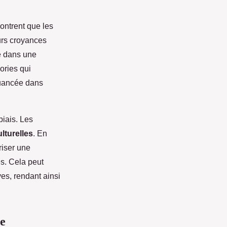
ontrent que les
eurs croyances
ée dans une
ories qui
nuancée dans
biais. Les
lturelles
. En
riser une
s. Cela peut
ves, rendant ainsi
ce