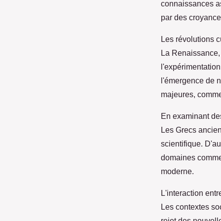
connaissances as
par des croyance
Les révolutions c
La Renaissance, 
l'expérimentation
l'émergence de n
majeures, comme c
En examinant des 
Les Grecs ancien
scientifique. D'a
domaines comme l
moderne.
L'interaction entr
Les contextes soc
rejet des nouvell