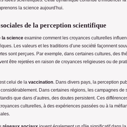
prenons la science aujourd'hui.
ociales de la perception scientifique
 la science
examine comment les croyances culturelles influenc
fiques. Les valeurs et les traditions d'une société façonnent sou
tes sont perçues. Par exemple, dans certaines cultures, des th
vent être rejetées en raison de croyances religieuses ou de pra
est celui de la
vaccination
. Dans divers pays, la perception pub
e considérablement. Dans certaines régions, les campagnes de s
, tandis que dans d'autres, des doutes persistent. Ces différence
croyances culturelles, à des expériences passées ou à la méfia
cales.
es
réseaux sociaux
jouent également un rôle significatif dans la