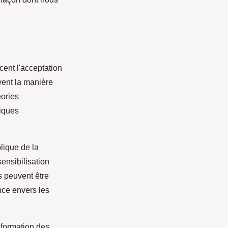
ent l'acceptation
vent la manière
éories
tiques
lique de la
ensibilisation
s peuvent être
nce envers les
 formation des