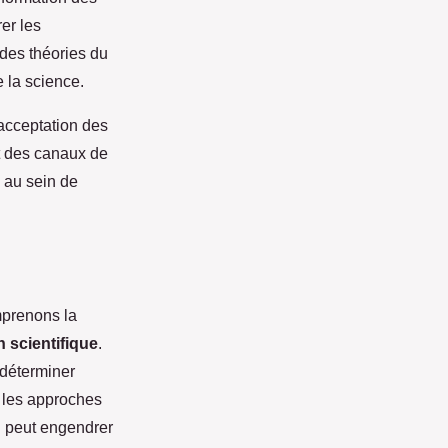
er les
des théories du
 la science.
acceptation des
nt des canaux de
e au sein de
mprenons la
n scientifique
.
 déterminer
, les approches
i peut engendrer