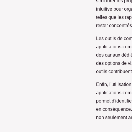
structurer les pr
intuitive pour or
telles que les rap
rester concentrés 
Les outils de com
applications co
des canaux dédiés 
des options de v
outils contribuen
Enfin, l'utilisat
applications com
permet d'identifi
en conséquence. E
non seulement amé