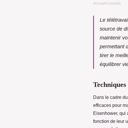
Accueil
›
Conseils
Le télétravai
source de di
maintenir vo
permettant d
tirer le mei
équilibrer v
Techniques 
Dans le cadre d
efficaces pour m
Eisenhower, qui a
fonction de leur 