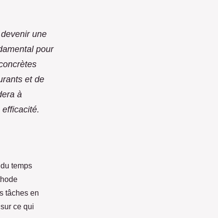
t devenir une
ndamental pour
 concrètes
urants et de
dera à
efficacité.
n du temps
thode
es tâches en
 sur ce qui