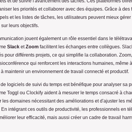
ojets et de suivre l'avancement des tâches. Ces plateformes offre
ganiser les priorités et collaborer avec des équipes. Grâce à des 
pels et les listes de tâches, les utilisateurs peuvent mieux gérer
sur leurs objectifs.
munication jouent également un rôle essentiel dans le télétrava
mme
Slack
et
Zoom
facilitent les échanges entre collègues. Sla
pour différents projets, ce qui simplifie la collaboration. Zoom, 
isioconférence qui renforcent les interactions humaines, même 
t à maintenir un environnement de travail connecté et productif.
ion de logiciels de suivi du temps est bénéfique pour analyser sa p
me Toggl ou Clockify aident à mesurer le temps consacré à cha
er les domaines nécessitant des améliorations et d'ajuster les m
n intégrant ces outils de productivité, les professionnels en té
liorer leur efficacité, mais aussi créer un cadre de travail har