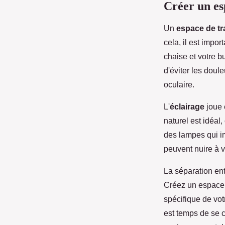
Créer un es
Un
espace de tr
cela, il est impo
chaise et votre b
d'éviter les doul
oculaire.
L'
éclairage
joue 
naturel est idéal,
des lampes qui imi
peuvent nuire à v
La séparation ent
Créez un espace d
spécifique de votr
est temps de se 