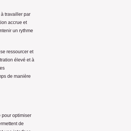
 travailler par
tion accrue et
intenir un rythme
 se ressourcer et
tration élevé et à
les
emps de manière
le pour optimiser
ermettent de