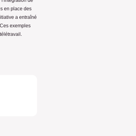
 l'intégration de
is en place des
tiative a entraîné
l. Ces exemples
élétravail.