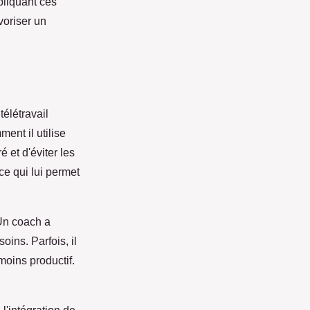
pliquant ces
voriser un
élétravail
ent il utilise
 et d'éviter les
ce qui lui permet
 Un coach a
ins. Parfois, il
moins productif.