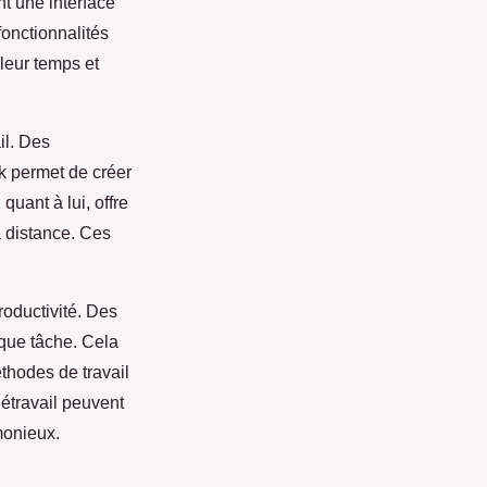
nt une interface
fonctionnalités
 leur temps et
il. Des
ck permet de créer
quant à lui, offre
à distance. Ces
roductivité. Des
que tâche. Cela
éthodes de travail
létravail peuvent
monieux.