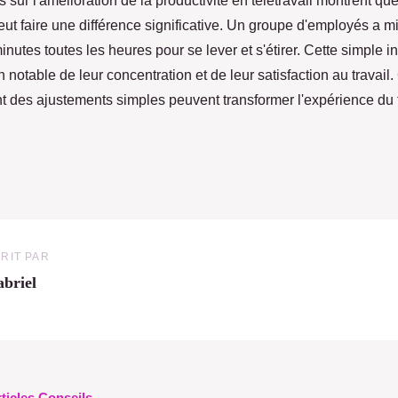
 sur l'amélioration de la productivité en télétravail montrent que
ut faire une différence significative. Un groupe d'employés a m
utes toutes les heures pour se lever et s'étirer. Cette simple ini
notable de leur concentration et de leur satisfaction au travai
t des ajustements simples peuvent transformer l'expérience du t
RIT PAR
briel
rticles Conseils