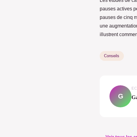
Les études de cas
pauses actives pe
pauses de cinq min
une augmentation 
illustrent commen
Conseils
EC
G
Ga
← Voir tous les a