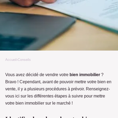
Accueil
›
Conseils
CONSEILS
L'ultime procédure des
Vous avez décidé de vendre votre
bien immobilier
?
Bravo ! Cependant, avant de pouvoir mettre votre bien en
démarches à prévoir pour
vente, il y a plusieurs procédures à prévoir. Renseignez-
vendre un bien immobilier
vous ici sur les différentes étapes à suivre pour mettre
votre bien immobilier sur le marché !
Christophe
•
30 novembre 2022
•
3 min de lecture